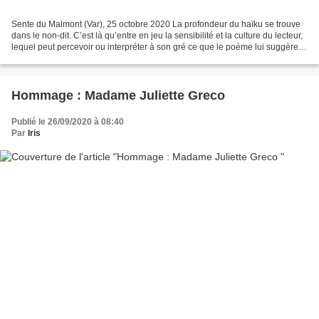
Sente du Malmont (Var), 25 octobre 2020 La profondeur du haïku se trouve
dans le non-dit. C’est là qu’entre en jeu la sensibilité et la culture du lecteur,
lequel peut percevoir ou interpréter à son gré ce que le poème lui suggère. Il
peut associer celui-ci...
Hommage : Madame Juliette Greco
Publié le 26/09/2020 à 08:40
Par
Iris