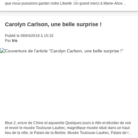
que nous puissions garder notre Liberté. Un grand merci à Marie-Alice
Maire, Gérard Maréchal, Adonis Brunet...
Carolyn Carlson, une belle surprise !
Publié le 08/04/2018 à 15:32
Par
Iris
Blue 2, encre de Chine et aquarelle Quelques jours à Albi et décider de voir
et revoir le musée Toulouse-Lautrec, magnifique musée situé dans un haut
lieu de la ville, le Palais de la Berbie. Musée Toulouse-Lautrec, Palais de la
Berbie, Albi Au delà de...