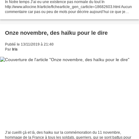
In Notre temps J’ai eu une existence pas normale du tout In
http://www.allocine.fr/article/fichearticle_gen_carticle=18682603.html Aucun
commentaire car pas ou peu de mots pour décrire aujourd’hui ce que je
ressens. Madame Juliette Greco a bercé mon enfance....
Onze novembre, des haïku pour le dire
Publié le 13/11/2019 à 21:40
Par
Iris
J’ai cueilli çà et là, des haiku sur la commémoration du 11 novembre,
hommage de la France à tous les soldats, guerriers, qui se sont battus pour