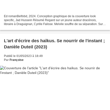
Ed romanBelfobd, 2024. Conception graphique de la couverture look
specific, Jad Hussein Résumé Regard sur un jeune auteur dracénois,
libraire à Draguignan, Cyrille Falisse. Melvile souffre de sa séparation. Sur
les conseils de sa voisine, il va errer...
L'art d'écrire des haïkus. Se nourrir de l'instant ;
Danièle Duteil (2023)
Publié le 01/05/2023 à 18:49
Par
Françoise