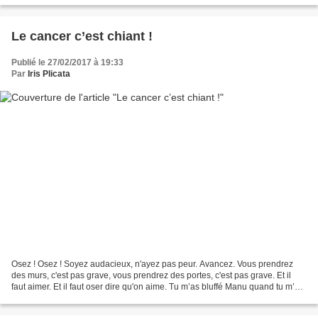
Le cancer c’est chiant !
Publié le 27/02/2017 à 19:33
Par
Iris Plicata
Osez ! Osez ! Soyez audacieux, n'ayez pas peur. Avancez. Vous prendrez
des murs, c'est pas grave, vous prendrez des portes, c'est pas grave. Et il
faut aimer. Et il faut oser dire qu'on aime. Tu m’as bluffé Manu quand tu m’as
téléphoné un matin d’avril...