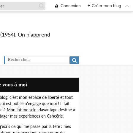
Connexion
+
Créer mon blog
s (1954). On n’apprend
De vous à moi
blog, c'est mon espace de liberté et t
out
qui est publié n'engage que moi !
Il fait
te à
Mon intime sein
,
davantage destiné à
tager mes experiences en Cancérie.
, j'écris ce qui me passe par la tête : mes