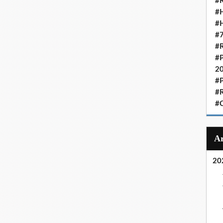
#R
#H
#H
#7
#R
#P
2
#P
#R
#C
20