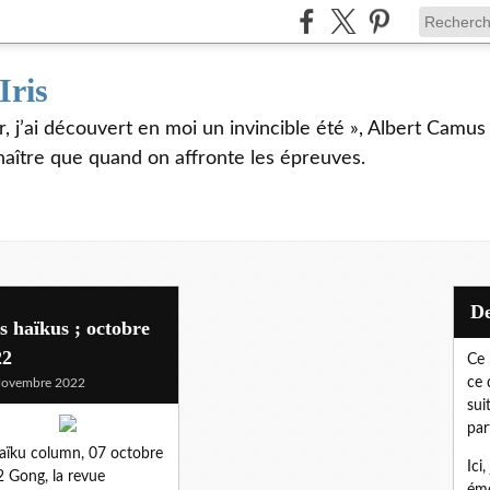
Iris
er, j’ai découvert en moi un invincible été », Albert Camu
naître que quand on affronte les épreuves.
 haïkus ; octobre
22
Ce 
ce 
Novembre 2022
sui
par
aïku column, 07 octobre
Ici
 Gong, la revue