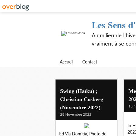
Les Sens d'
Au milieu de l’hiv
vraiment à se con
Accueil
Contact
Swing (Haïku) ;
Mes
Christian Cosberg
20
(Novembre 2022)
13 
28 Novembre 2022
In H
2022
Ed Via Domitia, Photo de