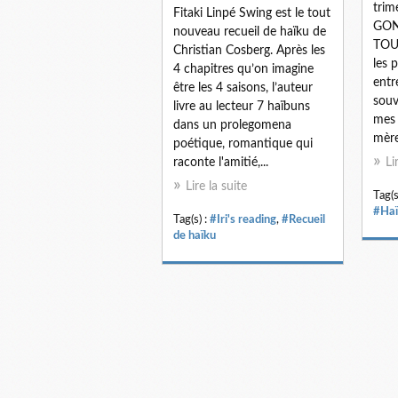
trim
Fitaki Linpé Swing est le tout
GONG
nouveau recueil de haïku de
TOU
Christian Cosberg. Après les
les 
4 chapitres qu’on imagine
entr
être les 4 saisons, l’auteur
souv
livre au lecteur 7 haïbuns
mes 
dans un prolegomena
mère 
poétique, romantique qui
raconte l'amitié,...
Li
Lire la suite
Tag(s
#Haï
Tag(s) :
#Iri's reading
,
#Recueil
de haïku