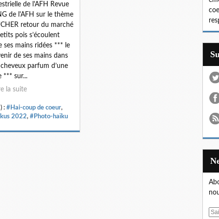
émo
estrielle de l'AFH Revue
coe
 de l'AFH sur le thème
res
CHER retour du marché
petits pois s’écoulent
e ses mains ridées *** le
S
enir de ses mains dans
cheveux parfum d’une
*** sur...
re la suite
) :
#Hai-coup de coeur
,
kus 2022
,
#Photo-haïku
Abo
nou
E