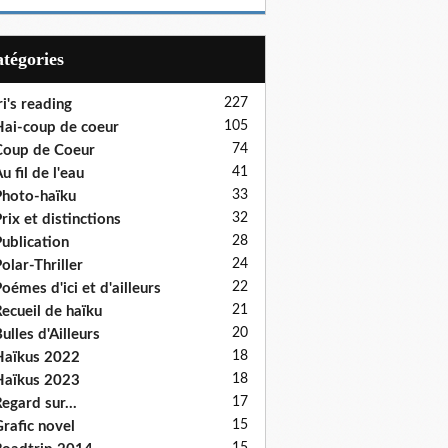
Catégories
227
ri's reading
105
ai-coup de coeur
74
oup de Coeur
41
u fil de l'eau
33
hoto-haïku
32
rix et distinctions
28
ublication
24
olar-Thriller
22
oémes d'ici et d'ailleurs
21
ecueil de haïku
20
ulles d'Ailleurs
18
aïkus 2022
18
aïkus 2023
17
egard sur...
15
rafic novel