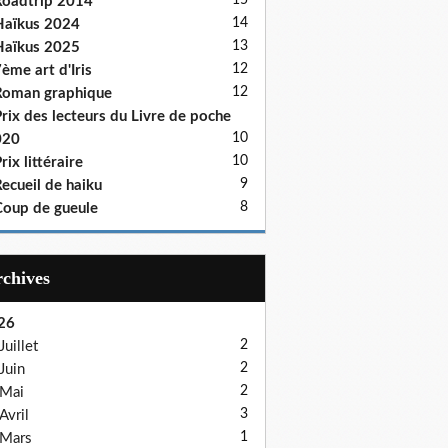
15
oadtrip 2014
14
aïkus 2024
13
aïkus 2025
12
ème art d'Iris
12
oman graphique
rix des lecteurs du Livre de poche
10
020
10
rix littéraire
9
ecueil de haiku
8
oup de gueule
Archives
26
2
Juillet
2
Juin
2
Mai
3
Avril
1
Mars