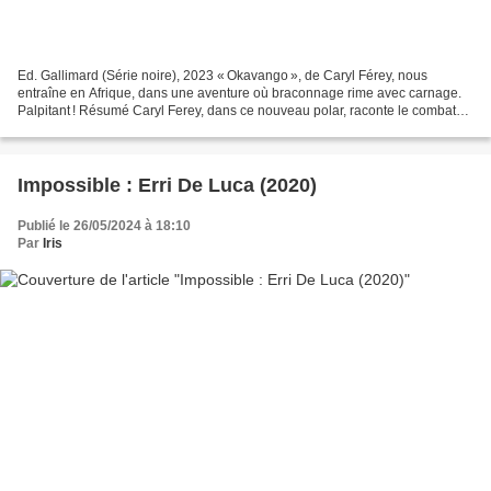
Ed. Gallimard (Série noire), 2023 « Okavango », de Caryl Férey, nous
entraîne en Afrique, dans une aventure où braconnage rime avec carnage.
Palpitant ! Résumé Caryl Ferey, dans ce nouveau polar, raconte le combat
de rangers namibiens pour lutter contre...
Impossible : Erri De Luca (2020)
Publié le 26/05/2024 à 18:10
Par
Iris