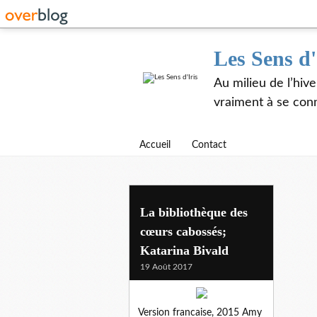
Les Sens d'
Au milieu de l’hiv
vraiment à se con
Accueil
Contact
La bibliothèque des
cœurs cabossés;
Katarina Bivald
19 Août 2017
Version francaise, 2015 Amy