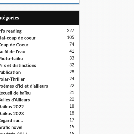
Catégories
227
ri's reading
105
ai-coup de coeur
74
oup de Coeur
41
u fil de l'eau
33
hoto-haïku
32
rix et distinctions
28
ublication
24
olar-Thriller
22
oémes d'ici et d'ailleurs
21
ecueil de haïku
20
ulles d'Ailleurs
18
aïkus 2022
18
aïkus 2023
17
egard sur...
15
rafic novel