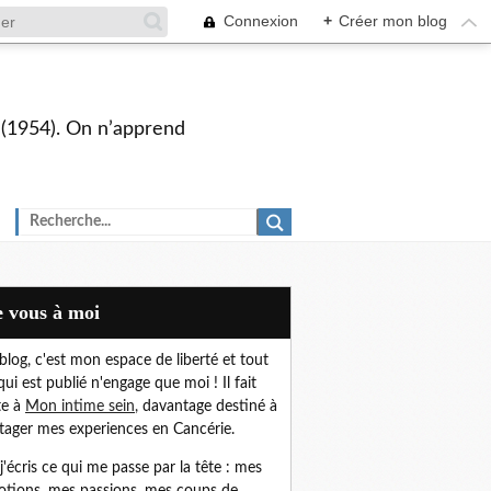
Connexion
+
Créer mon blog
s (1954). On n’apprend
De vous à moi
blog, c'est mon espace de liberté et t
out
qui est publié n'engage que moi !
Il fait
te à
Mon intime sein
,
davantage destiné à
tager mes experiences en Cancérie.
, j'écris ce qui me passe par la tête : mes