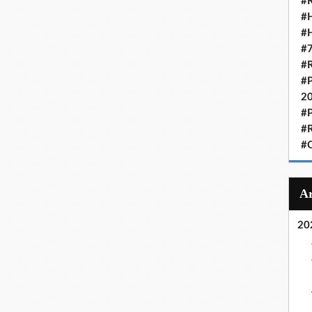
#R
#H
#H
#7
#R
#P
2
#P
#R
#C
20