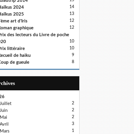
15
oadtrip 2014
14
aïkus 2024
13
aïkus 2025
12
ème art d'Iris
12
oman graphique
rix des lecteurs du Livre de poche
10
020
10
rix littéraire
9
ecueil de haiku
8
oup de gueule
Archives
26
2
Juillet
2
Juin
2
Mai
3
Avril
1
Mars