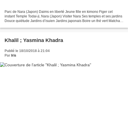
Parc de Nara (Japon) Daims en liberté Jeune fille en kimono Figer cet
instant Temple Todai-ji, Nara (Japon) Visiter Nara Ses temples et ses jardins
Douce quiétude Jardins d’isuien Jardins japonais Boire un thé vert Matcha
Belle sérénité Mon premier Goshuin-Chô...
Khalil ; Yasmina Khadra
Publié le 18/10/2018 à 21:04
Par
Iris