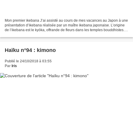
Mon premier ikebana J’ai assisté au cours de mes vacances au Japon à une
présentation d’ikebana réalisée par un maître ikebana japonaise. L’origine
de l’ikebana est le kyöka, offrande de fleurs dans les temples bouddhistes.
Au même titre que la calligraphie...
Haïku n°94 : kimono
Publié le 24/10/2018 à 03:55
Par
Iris