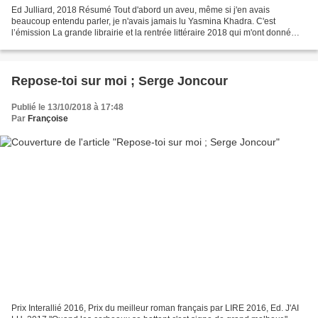
Ed Julliard, 2018 Résumé Tout d'abord un aveu, même si j'en avais
beaucoup entendu parler, je n'avais jamais lu Yasmina Khadra. C'est
l’émission La grande librairie et la rentrée littéraire 2018 qui m'ont donné
envie de découvrir cet auteur. Et je l'avoue,...
Repose-toi sur moi ; Serge Joncour
Publié le 13/10/2018 à 17:48
Par
Françoise
Prix Interallié 2016, Prix du meilleur roman français par LIRE 2016, Ed. J'AI