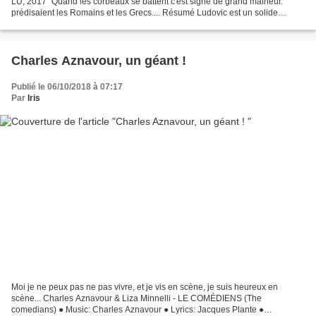
LU, 2017 "Quand les corbeaux se battent c'est signe de grand malheur."
prédisaient les Romains et les Grecs.... Résumé Ludovic est un solide
gaillard. Enfant de la campagne,...
Charles Aznavour, un géant !
Publié le 06/10/2018 à 07:17
Par
Iris
Moi je ne peux pas ne pas vivre, et je vis en scène, je suis heureux en
scène... Charles Aznavour & Liza Minnelli - LE COMÉDIENS (The
comedians) ● Music: Charles Aznavour ● Lyrics: Jacques Plante ●