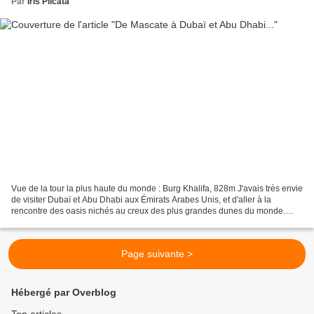
Par
Iris Plicata
Vue de la tour la plus haute du monde : Burg Khalifa, 828m J'avais très envie
de visiter Dubaï et Abu Dhabi aux Émirats Arabes Unis, et d'aller à la
rencontre des oasis nichés au creux des plus grandes dunes du monde.
C'est chose faite ! Je n'ai pas été...
Page suivante >
Hébergé par Overblog