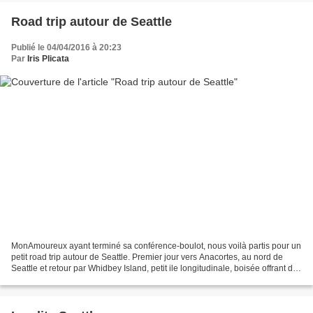
Road trip autour de Seattle
Publié le 04/04/2016 à 20:23
Par
Iris Plicata
MonAmoureux ayant terminé sa conférence-boulot, nous voilà partis pour un
petit road trip autour de Seattle. Premier jour vers Anacortes, au nord de
Seattle et retour par Whidbey Island, petit ile longitudinale, boisée offrant de
part et d'autre une vue...