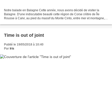
Notre balade en Balagne Cette année, nous avons décidé de visiter la
Balagne. D'une indiscutable beauté cette région de Corse s'étire de Île
Rousse à Calvi, au pied du massif du Monte Cinto, entre mer et montagne,
entre ciel et mer, entre bleu profond...
Time is out of joint
Publié le 19/05/2018 à 10:40
Par
Iris