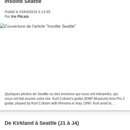
Insolite Seattle
Publié le 03/04/2016 à 13:45
Par
Iris Plicata
Quelques photos de Seattle ou des environs qui nous ont interpelés, qui
nous ont fait sourire voire rire. Kurt Cobain's guitar (EMP Museum) Aria Pro 2
guitar, played by Kurt Cobain with Nirvana in may 1990. Kurt avait la
facheuse habitude de fracasser...
De Kirkland à Seattle (J1 à J4)