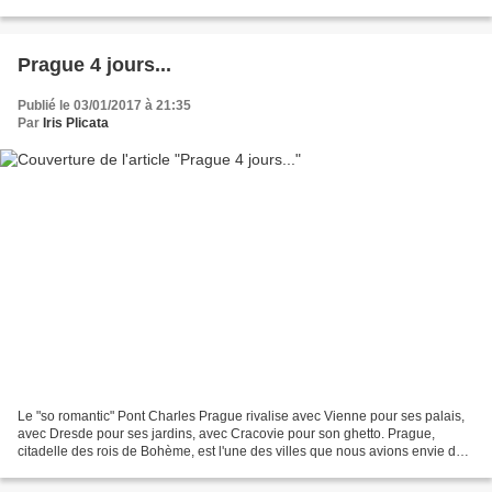
des grands espaces, des contrastes,...
Prague 4 jours...
Publié le 03/01/2017 à 21:35
Par
Iris Plicata
Le "so romantic" Pont Charles Prague rivalise avec Vienne pour ses palais,
avec Dresde pour ses jardins, avec Cracovie pour son ghetto. Prague,
citadelle des rois de Bohème, est l'une des villes que nous avions envie de
visiter. C'est chose faite ! Par...