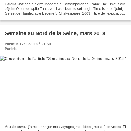
Galeria Nazionale d'Arte Moderna e Contemporanea, Rome The Time is out
of joint O cursed spite That ever, I was born to set it right Time is out of joint,
(verset de Hamlet, acte I, scène 5, Shakespeare, 1603 ), titre de l'exposition
temporaire du Musée...
Semaine au Nord de la Seine, mars 2018
Publié le 12/03/2018 à 21:50
Par
Iris
Vous le savez, j'aime partager mes voyages, mes idées, mes découvertes. Et