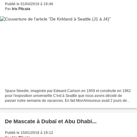
Publié le 01/04/2016 à 19:46
Par
Iris Plicata
Space Needle, imaginée par Edward Carlson en 1959 et construite en 1962
pour l'exposition universellle C'est à Seattle que nous avons décidé de
passer notre semaine de vacances. En fait MonAmoureux avait 2 jours de
conférence à Kirkland, tout à coté de...
De Mascate à Dubaï et Abu Dhabi...
Publié le 15/01/2016 à 19:12