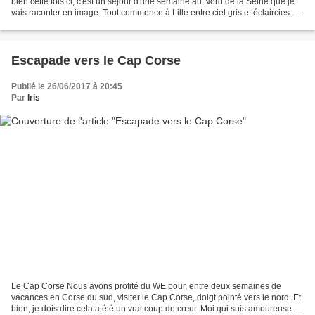
bien cette fois ci, c'est un séjour d'une semaine au Nord de la Seine que je
vais raconter en image. Tout commence à Lille entre ciel gris et éclaircies...
j'ai été séduite par...
Escapade vers le Cap Corse
Publié le 26/06/2017 à 20:45
Par
Iris
Le Cap Corse Nous avons profité du WE pour, entre deux semaines de
vacances en Corse du sud, visiter le Cap Corse, doigt pointé vers le nord. Et
bien, je dois dire cela a été un vrai coup de cœur. Moi qui suis amoureuse