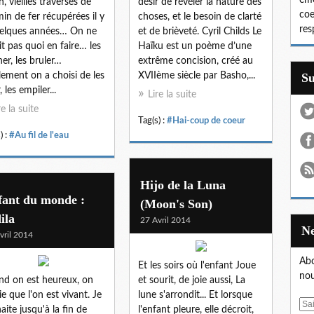
émo
n, vieilles traverses de
désir de révéler la nature des
coe
in de fer récupérées il y
choses, et le besoin de clarté
res
elques années… On ne
et de brièveté. Cyril Childs Le
it pas quoi en faire… les
Haïku est un poème d’une
er, les bruler…
extrême concision, créé au
lement on a choisi de les
XVIIème siècle par Basho,...
S
, les empiler...
Lire la suite
re la suite
Tag(s) :
#Hai-coup de coeur
) :
#Au fil de l'eau
Hijo de la Luna
fant du monde :
(Moon's Son)
ila
27 Avril 2014
vril 2014
Abo
Et les soirs où l'enfant Joue
nou
d on est heureux, on
et sourit, de joie aussi, La
ie que l'on est vivant. Je
lune s'arrondit... Et lorsque
E
aite jusqu'à la fin de
l'enfant pleure, elle décroit,