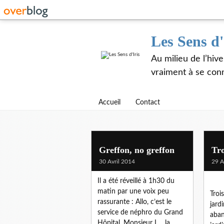
Les Sens d'
Au milieu de l’hiv
vraiment à se con
Accueil
Contact
Greffon, no greffon
Tro
30 Avril 2014
29 A
Il a été réveillé à 1h30 du
matin par une voix peu
Troi
rassurante : Allo, c’est le
jard
service de néphro du Grand
aban
Hôpital, Monsieur L. , la