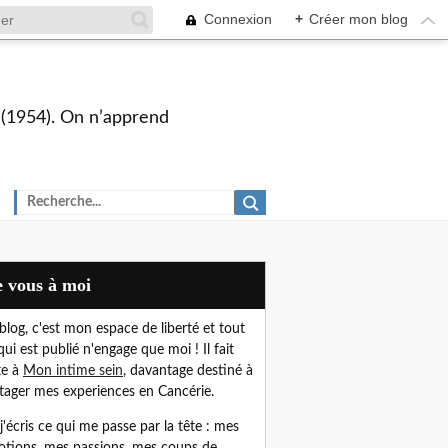
Connexion
+
Créer mon blog
s (1954). On n’apprend
De vous à moi
blog, c'est mon espace de liberté et t
out
qui est publié n'engage que moi !
Il fait
te à
Mon intime sein
,
davantage destiné à
tager mes experiences en Cancérie.
, j'écris ce qui me passe par la tête : mes