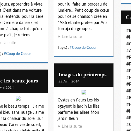
m
jours, apprendre à vivre.
pour lui faire un berceau de
a
la C’est dans ma voiture
lumière... Petit coup de cœur
i
j’ai entendu pour la 1ere
pour cette chanson crée en
l
 « Dernière danse », et
1986 et interprétée par Ana
e à chaque fois qu’un
Torroja du groupe...
#I
e plait, je retiens...
Lire la suite
#H
re la suite
#C
Tag(s) :
#Coup de Coeur
#A
) :
#Coup de Coeur
#P
#P
#P
Images du printemps
#P
e les beaux jours
22 Avril 2014
#P
vril 2014
#R
#B
Cystes en fleurs Les iris
#H
me le beau temps ! J’aime
égayent le jardin Le lilas
#H
iel bleu sans nuage J’aime
parfume les allées Mon
#R
ir la chaleur du soleil sur
jardin fleuri
#G
eau J’ai envie de soleil,
Lire la suite
e de chaleur Mais voilà, il