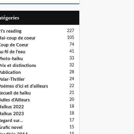
Catégories
227
ri's reading
105
ai-coup de coeur
74
oup de Coeur
41
u fil de l'eau
33
hoto-haïku
32
rix et distinctions
28
ublication
24
olar-Thriller
22
oémes d'ici et d'ailleurs
21
ecueil de haïku
20
ulles d'Ailleurs
18
aïkus 2022
18
aïkus 2023
17
egard sur...
15
rafic novel