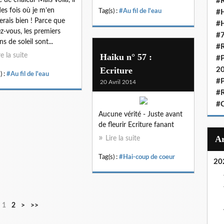
#R
des fois où je m’en
Tag(s) :
#Au fil de l'eau
#H
erais bien ! Parce que
#H
z-vous, les premiers
#7
s de soleil sont...
#R
re la suite
Haiku n° 57 :
#P
Ecriture
2
) :
#Au fil de l'eau
#P
20 Avril 2014
#R
#C
Aucune vérité - Juste avant
de fleurir Ecriture fanant
Lire la suite
Tag(s) :
#Hai-coup de coeur
20
1
2
>
>>