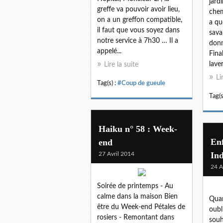
jardi
greffe va pouvoir avoir lieu,
chem
on a un greffon compatible,
a qu
il faut que vous soyez dans
sava
notre service à 7h30 … Il a
donn
appelé...
Fina
laver
Lire la suite
Li
Tag(s) :
#Coup de gueule
Tag(s
Haiku n° 58 : Week-
En
end
Ind
27 Avril 2014
24 A
Soirée de printemps - Au
calme dans la maison Bien
Quan
être du Week-end Pétales de
oubl
rosiers - Remontant dans
souh