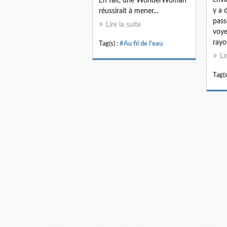
En fait, une WonderWoman
y a 
réussirait à mener...
pass
Lire la suite
voye
rayon
Tag(s) :
#Au fil de l'eau
Li
Tag(s