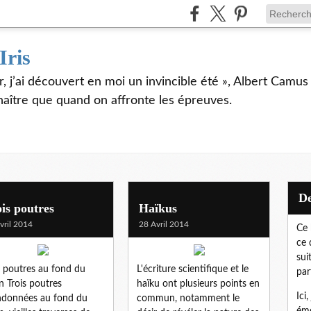
Iris
er, j’ai découvert en moi un invincible été », Albert Camu
naître que quand on affronte les épreuves.
is poutres
Haïkus
vril 2014
28 Avril 2014
Ce 
ce 
sui
s poutres au fond du
L'écriture scientifique et le
par
in Trois poutres
haïku ont plusieurs points en
Ici
données au fond du
commun, notamment le