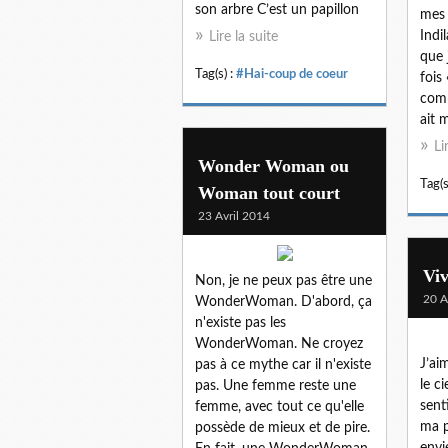
son arbre C’est un papillon
mes 
Indi
Lire la suite
que 
Tag(s) :
#Hai-coup de coeur
fois
comm
ait m
Li
Wonder Woman ou
Tag(s
Woman tout court
23 Avril 2014
Viv
Non, je ne peux pas être une
20 A
WonderWoman. D'abord, ça
n'existe pas les
WonderWoman. Ne croyez
J’ai
pas à ce mythe car il n'existe
le c
pas. Une femme reste une
sent
femme, avec tout ce qu'elle
ma p
possède de mieux et de pire.
envi