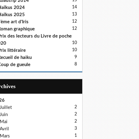
15
oadtrip 2014
14
aïkus 2024
13
aïkus 2025
12
ème art d'Iris
12
oman graphique
rix des lecteurs du Livre de poche
10
020
10
rix littéraire
9
ecueil de haiku
8
oup de gueule
Archives
26
2
Juillet
2
Juin
2
Mai
3
Avril
1
Mars