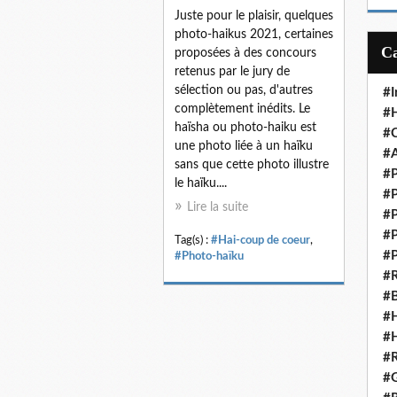
m
Juste pour le plaisir, quelques
a
photo-haikus 2021, certaines
i
proposées à des concours
l
retenus par le jury de
sélection ou pas, d'autres
#I
complètement inédits. Le
#H
haïsha ou photo-haiku est
#C
une photo liée à un haïku
#A
sans que cette photo illustre
#P
le haïku....
#P
Lire la suite
#P
#P
Tag(s) :
#Hai-coup de coeur
,
#P
#Photo-haïku
#R
#B
#H
#H
#R
#G