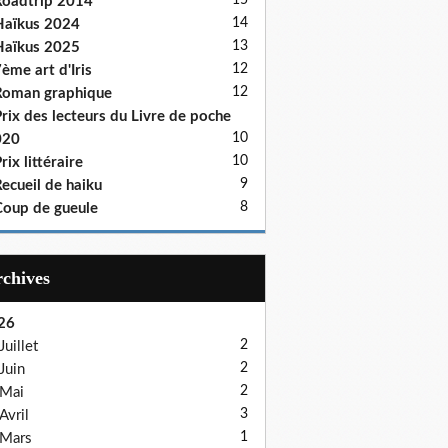
15
oadtrip 2014
14
aïkus 2024
13
aïkus 2025
12
ème art d'Iris
12
oman graphique
rix des lecteurs du Livre de poche
10
020
10
rix littéraire
9
ecueil de haiku
8
oup de gueule
Archives
26
2
Juillet
2
Juin
2
Mai
3
Avril
1
Mars