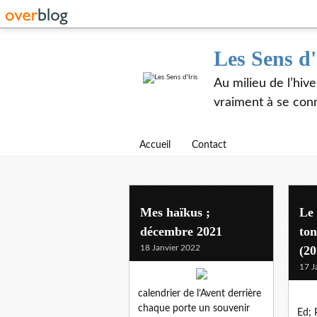
Les Sens d'
Au milieu de l’hiv
vraiment à se con
Accueil
Contact
Mes haïkus ;
Le
décembre 2021
ton
18 Janvier 2022
(20
17 J
calendrier de l’Avent derrière
chaque porte un souvenir
Ed; 