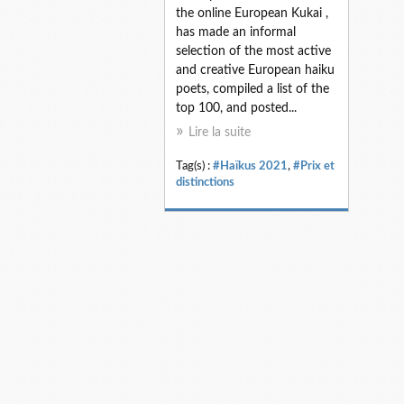
the online European Kukai ,
has made an informal
selection of the most active
and creative European haiku
poets, compiled a list of the
top 100, and posted...
Lire la suite
Tag(s) :
#Haïkus 2021
,
#Prix et
distinctions