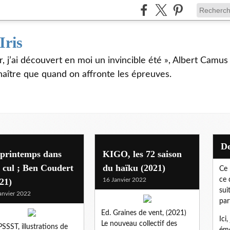
Iris
er, j’ai découvert en moi un invincible été », Albert Camu
naître que quand on affronte les épreuves.
 printemps dans
KIGO, les 72 saison
 cul ; Ben Coudert
du haïku (2021)
Ce 
ce 
21)
16 Janvier 2022
sui
anvier 2022
par
Ed. Graines de vent, (2021)
Ici
Le nouveau collectif des
PSSST, illustrations de