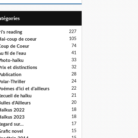
Catégories
227
ri's reading
105
ai-coup de coeur
74
oup de Coeur
41
u fil de l'eau
33
hoto-haïku
32
rix et distinctions
28
ublication
24
olar-Thriller
22
oémes d'ici et d'ailleurs
21
ecueil de haïku
20
ulles d'Ailleurs
18
aïkus 2022
18
aïkus 2023
17
egard sur...
15
rafic novel