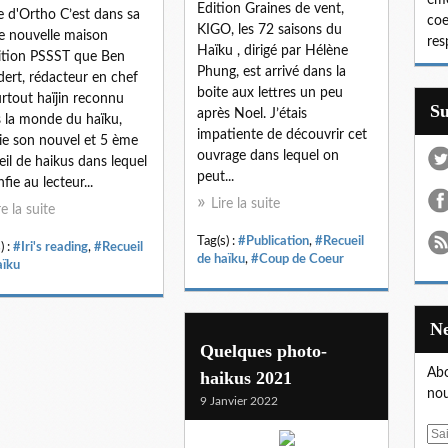
émo
Edition Graines de vent,
 d'Ortho C’est dans sa
coe
KIGO, les 72 saisons du
e nouvelle maison
res
Haïku , dirigé par Hélène
ition PSSST que Ben
Phung, est arrivé dans la
ert, rédacteur en chef
boite aux lettres un peu
urtout haïjin reconnu
S
après Noel. J’étais
 la monde du haïku,
impatiente de découvrir cet
ie son nouvel et 5 ème
ouvrage dans lequel on
eil de haikus dans lequel
peut...
nfie au lecteur...
Lire la suite
re la suite
Tag(s) :
#Publication
,
#Recueil
) :
#Iri's reading
,
#Recueil
de haïku
,
#Coup de Coeur
aïku
Quelques photo-
Abo
haikus 2021
nou
9 Janvier 2022
E