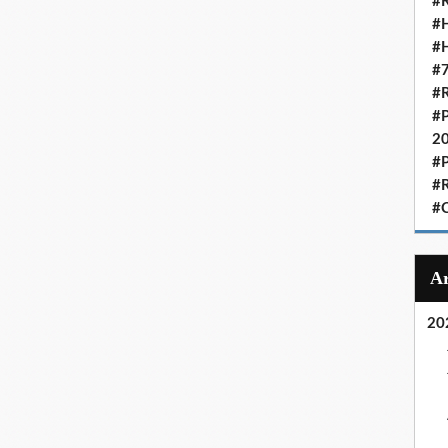
#R
#H
#H
#7
#R
#P
2
#P
#R
#C
20