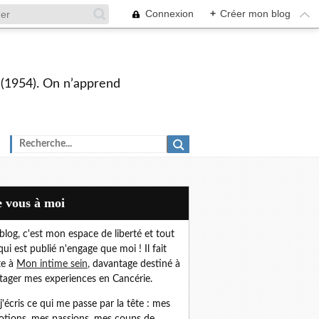
Connexion
+
Créer mon blog
s (1954). On n’apprend
De vous à moi
blog, c'est mon espace de liberté et t
out
qui est publié n'engage que moi !
Il fait
te à
Mon intime sein
,
davantage destiné à
tager mes experiences en Cancérie.
, j'écris ce qui me passe par la tête : mes