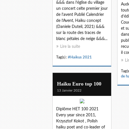
&&& dans l’église du village
Aude
un concert celte premier jour
tout
de l'avent Publié Calendrier
d’éd
de l’Avent, Haiku concept
Coud
(Daniele Duteil, 2021) &&&
et s
sur la route des traces de
dans
blanc pétales de neige &&&...
publ
Lire la suite
recu
il co
Tag(s) :
#Haïkus 2021
Li
Tag(s
de h
Haïku Euro top 100
13 Janvier 2022
Diplôme HET 100 2021
Every year since 2011,
Krzysztof Kokot , Polish
haiku poet and co-leader of