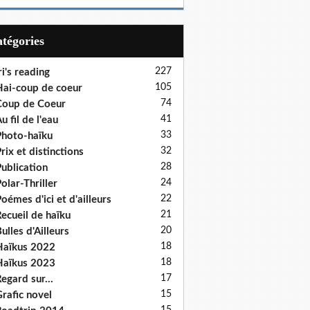
Catégories
227
ri's reading
105
ai-coup de coeur
74
oup de Coeur
41
u fil de l'eau
33
hoto-haïku
32
rix et distinctions
28
ublication
24
olar-Thriller
22
oémes d'ici et d'ailleurs
21
ecueil de haïku
20
ulles d'Ailleurs
18
aïkus 2022
18
aïkus 2023
17
egard sur...
15
rafic novel