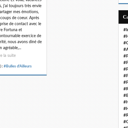
m
s, j'ai toujours très envie
a
artager mes émotions,
i
coups de coeur. Après
l
prise de contact avec le
#I
re Fortuna et
contournable exercice de
#H
rité, nous avons diné de
#C
n agréable,...
#A
re la suite
#P
#P
) :
#Bulles d'Ailleurs
#P
#P
#P
#R
#B
#H
#H
#R
#G