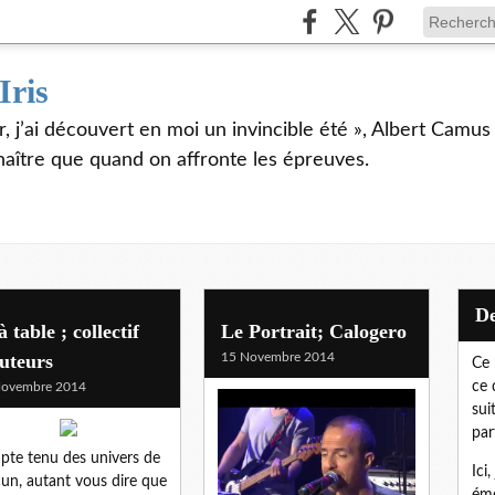
Iris
er, j’ai découvert en moi un invincible été », Albert Camu
naître que quand on affronte les épreuves.
à table ; collectif
Le Portrait; Calogero
uteurs
15 Novembre 2014
Ce 
ce 
Novembre 2014
sui
par
te tenu des univers de
Ici
un, autant vous dire que