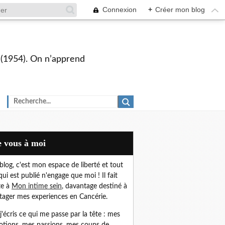
Connexion
+
Créer mon blog
s (1954). On n’apprend
De vous à moi
blog, c'est mon espace de liberté et t
out
qui est publié n'engage que moi !
Il fait
te à
Mon intime sein
,
davantage destiné à
tager mes experiences en Cancérie.
, j'écris ce qui me passe par la tête : mes