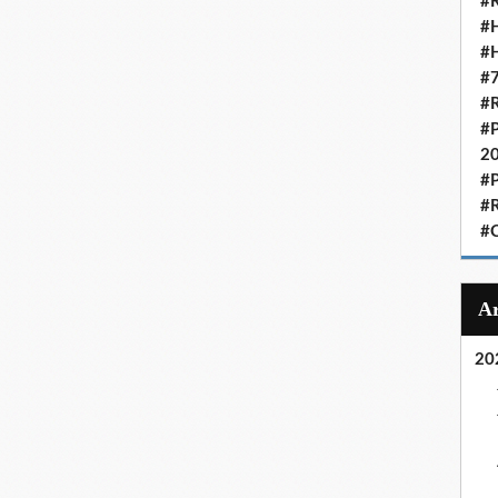
#R
#H
#H
#7
#R
#P
2
#P
#R
#C
20