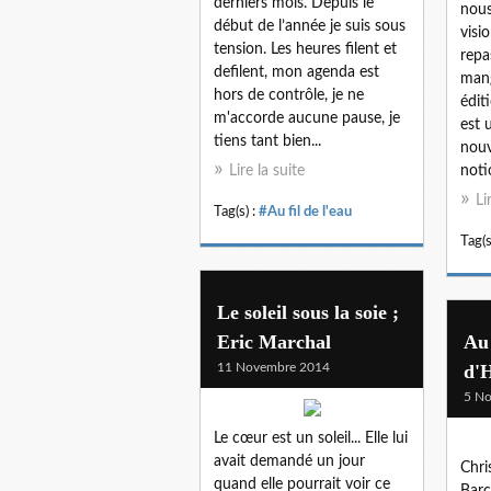
derniers mois. Depuis le
nous
début de l’année je suis sous
visi
tension. Les heures filent et
repa
defilent, mon agenda est
mang
hors de contrôle, je ne
édit
m'accorde aucune pause, je
est 
tiens tant bien...
nouv
Lire la suite
noti
Li
Tag(s) :
#Au fil de l'eau
Tag(s
Le soleil sous la soie ;
Eric Marchal
Au 
11 Novembre 2014
d'
5 N
Le cœur est un soleil... Elle lui
avait demandé un jour
Chri
quand elle pourrait voir ce
Barc