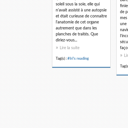
soleil sous la soie, elle qui
finie
n'avait assisté à une autopsie
de p
et était curieuse de connaitre
mes 
l'anatomie de cet organe
une 
autrement que dans les
navi
planches de traités. Que
l’in
diriez-vous...
sécu
Lire la suite
faço
Li
Tag(s) :
#Iri's reading
Tag(s