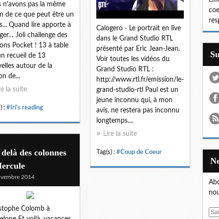
émo
 n'avons pas la même
coe
on de ce que peut être un
res
s... Quand lire apporte à
Calogero - Le portrait en live
er… Joli challenge des
dans le Grand Studio RTL
ions Pocket ! 13 à table
présenté par Eric Jean-Jean.
S
un recueil de 13
Voir toutes les vidéos du
elles autour de la
Grand Studio RTL :
on de...
http://www.rtl.fr/emission/le-
re la suite
grand-studio-rtl Paul est un
jeune inconnu qui, à mon
) :
#Iri's reading
avis, ne restera pas inconnu
longtemps....
Lire la suite
delà des colonnes
Tag(s) :
#Coup de Coeur
Hercule
ovembre 2014
Abo
nou
stophe Colomb à
E
elone Et voilà, vacances