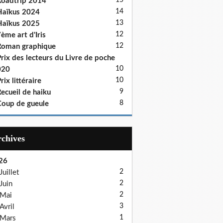
15
oadtrip 2014
14
aïkus 2024
13
aïkus 2025
12
ème art d'Iris
12
oman graphique
rix des lecteurs du Livre de poche
10
020
10
rix littéraire
9
ecueil de haiku
8
oup de gueule
Archives
26
2
Juillet
2
Juin
2
Mai
3
Avril
1
Mars