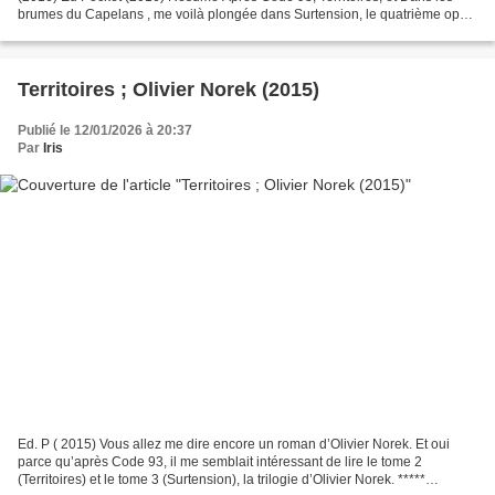
brumes du Capelans , me voilà plongée dans Surtension, le quatrième opus
de la série Coste d’Olivier Norek que...
Territoires ; Olivier Norek (2015)
Publié le 12/01/2026 à 20:37
Par
Iris
Ed. P ( 2015) Vous allez me dire encore un roman d’Olivier Norek. Et oui
parce qu’après Code 93, il me semblait intéressant de lire le tome 2
(Territoires) et le tome 3 (Surtension), la trilogie d’Olivier Norek. *****