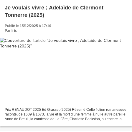
Je voulais vivre ; Adelaïde de Clermont
Tonnerre (2025)
Publié le 15/12/2025 à 17:10
Par
Iris
Prix RENAUDOT 2025 Ed Grasset (2025) Résumé Cette fiction romanesque
raconte, de 1609 à 1673, la vie et la mort d’une femme à nulle autre pareille :
Anne de Breuil, la comtesse de La Fère, Charlotte Backston, ou encore la
celebre Milady de Winter. À travers...