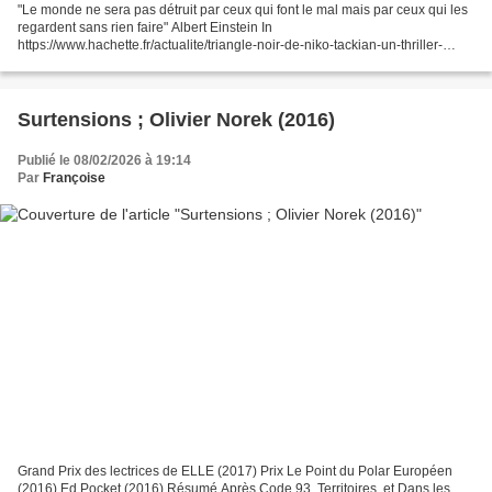
"Le monde ne sera pas détruit par ceux qui font le mal mais par ceux qui les
regardent sans rien faire" Albert Einstein In
https://www.hachette.fr/actualite/triangle-noir-de-niko-tackian-un-thriller-
effrayant-au-coeur-du-mal-contemporain/ Le triangle...
Surtensions ; Olivier Norek (2016)
Publié le 08/02/2026 à 19:14
Par
Françoise
Grand Prix des lectrices de ELLE (2017) Prix Le Point du Polar Européen
(2016) Ed Pocket (2016) Résumé Après Code 93, Territoires, et Dans les