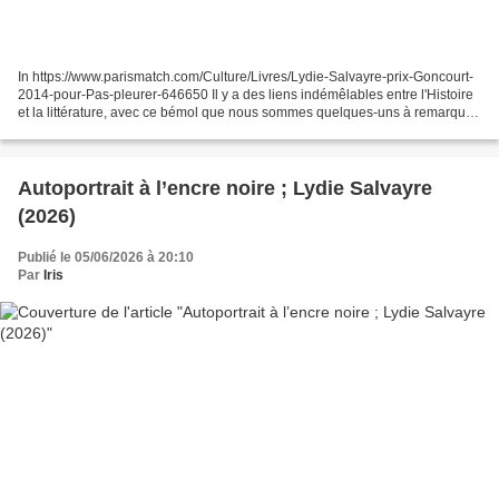
In https://www.parismatch.com/Culture/Livres/Lydie-Salvayre-prix-Goncourt-
2014-pour-Pas-pleurer-646650 Il y a des liens indémêlables entre l'Histoire
et la littérature, avec ce bémol que nous sommes quelques-uns à remarquer
: parler du présent, c'est...
Autoportrait à l’encre noire ; Lydie Salvayre
(2026)
Publié le 05/06/2026 à 20:10
Par
Iris