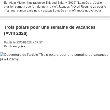
Ed. Albin Michel, illustration de Thibaud Balahy (2025) "La poésie, c'est le
plus joli surnom que l'on donne à la vie". Jacques Prévert Résumé La poésie
m’anime, et mon amie ne s’y est pas trompée en m’offrant ce nouvel opus de
Thomas Schlesser . L’histoire...
Trois polars pour une semaine de vacances
(Avril 2026)
Publié le 13/04/2026 à 07:57
Par
Francçoise