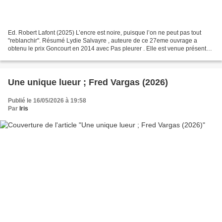
Ed. Robert Lafont (2025) L’encre est noire, puisque l’on ne peut pas tout
"reblanchir". Résumé Lydie Salvayre , auteure de ce 27eme ouvrage a
obtenu le prix Goncourt en 2014 avec Pas pleurer . Elle est venue présenter
Autoportrait à l’encre noire en avril...
Une unique lueur ; Fred Vargas (2026)
Publié le 16/05/2026 à 19:58
Par
Iris