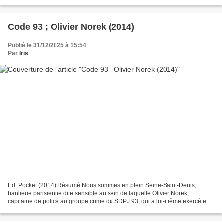
Résumé Le calme semble revenu à la...
Code 93 ; Olivier Norek (2014)
Publié le 31/12/2025 à 15:54
Par
Iris
Ed. Pocket (2014) Résumé Nous sommes en plein Seine-Saint-Denis,
banlieue parisienne dite sensible au sein de laquelle Olivier Norek,
capitaine de police au groupe crime du SDPJ 93, qui a lui-même exercé en
tant que lieutenant de police pendant de nombreuses...