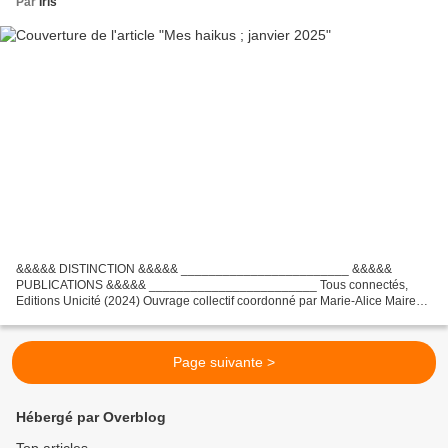
Par
Iris
&&&&& DISTINCTION &&&&& ________________________ &&&&&
PUBLICATIONS &&&&& ________________________ Tous connectés,
Editions Unicité (2024) Ouvrage collectif coordonné par Marie-Alice Maire
Marie Alice Maire enseigne les mathématiques, puis fait carrière...
Page suivante >
Hébergé par Overblog