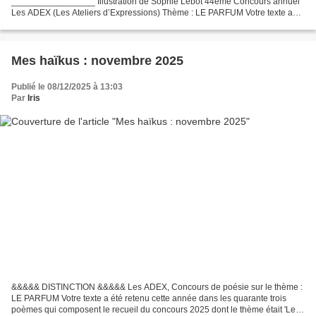
_________________ Illustration de Sophie Lebot 44ème Concours annuel
Les ADEX (Les Ateliers d’Expressions) Thème : LE PARFUM Votre texte a
été retenu cette année dans les quarante-trois...
Mes haïkus : novembre 2025
Publié le 08/12/2025 à 13:03
Par
Iris
&&&&& DISTINCTION &&&&& Les ADEX, Concours de poésie sur le thème :
LE PARFUM Votre texte a été retenu cette année dans les quarante trois
poèmes qui composent le recueil du concours 2025 dont le thème était 'Le