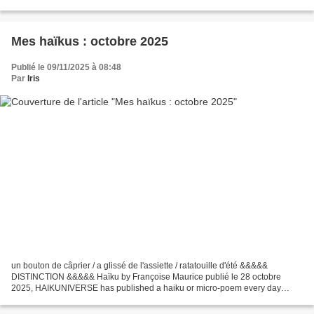
Parfum'. Sachez que nous avons reçu environ...
Mes haïkus : octobre 2025
Publié le 09/11/2025 à 08:48
Par
Iris
un bouton de câprier / a glissé de l'assiette / ratatouille d'été &&&&&
DISTINCTION &&&&& Haïku by Françoise Maurice publié le 28 octobre
2025, HAIKUNIVERSE has published a haiku or micro-poem every day
since July 31, 2015 This day, it’s my contributions!...