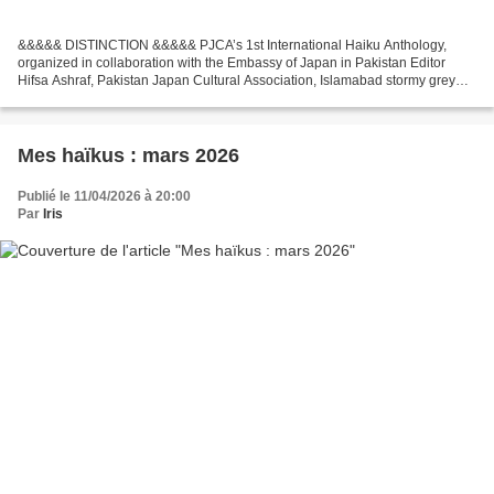
&&&&& DISTINCTION &&&&& PJCA’s 1st International Haiku Anthology,
organized in collaboration with the Embassy of Japan in Pakistan Editor
Hifsa Ashraf, Pakistan Japan Cultural Association, Islamabad stormy grey
sky the cherry blossoms bring a ray of light...
Mes haïkus : mars 2026
Publié le 11/04/2026 à 20:00
Par
Iris