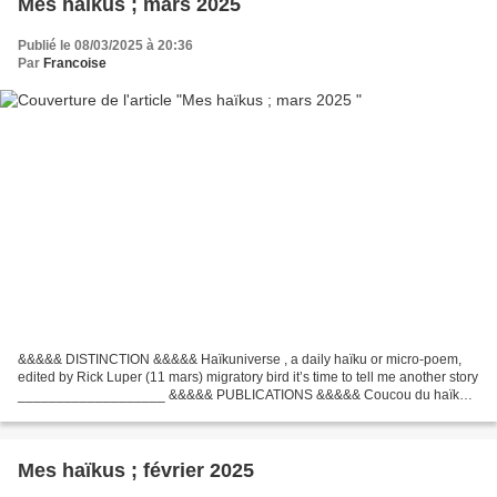
Mes haïkus ; mars 2025
Publié le 08/03/2025 à 20:36
Par
Francoise
&&&&& DISTINCTION &&&&& Haïkuniverse , a daily haïku or micro-poem,
edited by Rick Luper (11 mars) migratory bird it’s time to tell me another story
___________________ &&&&& PUBLICATIONS &&&&& Coucou du haïku,
groupe FB animé par M.A. Maire Thème CARTE...
Mes haïkus ; février 2025