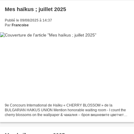
Mes haïkus ; juillet 2025
Publié le 09/08/2025 à 14:37
Par
Francoise
9e Concours International de Haïku « CHERRY BLOSSOM » de la
BULGARIAN HAIKUS UNION Mention honorable waiting room - I count the
cherry blossoms on the wallpaper & чакалня – броя вишневите цветчета
на тапета & salle d’attente – je compte les fleurs de...