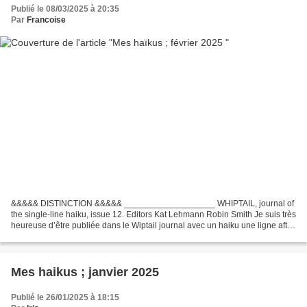
Publié le 08/03/2025 à 20:35
Par
Francoise
&&&&& DISTINCTION &&&&& ___________________ WHIPTAIL, journal of
the single-line haiku, issue 12. Editors Kat Lehmann Robin Smith Je suis très
heureuse d’être publiée dans le Wiptail journal avec un haiku une ligne after
you leave a bitter orange in my...
Mes haikus ; janvier 2025
Publié le 26/01/2025 à 18:15