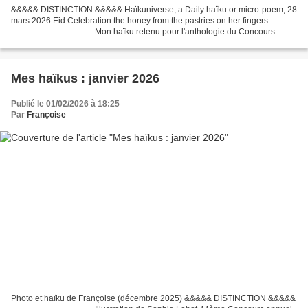
&&&&& DISTINCTION &&&&& Haïkuniverse, a Daily haïku or micro-poem, 28
mars 2026 Eid Celebration the honey from the pastries on her fingers
_________________ Mon haïku retenu pour l'anthologie du Concours
EUROPOESIE UNICEF 2026 lumière des étoiles l’odeur...
Mes haïkus : janvier 2026
Publié le 01/02/2026 à 18:25
Par
Françoise
Photo et haïku de Françoise (décembre 2025) &&&&& DISTINCTION &&&&&