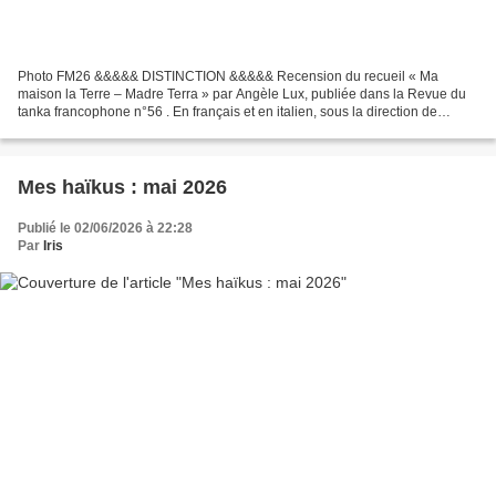
Photo FM26 &&&&& DISTINCTION &&&&& Recension du recueil « Ma
maison la Terre – Madre Terra » par Angèle Lux, publiée dans la Revue du
tanka francophone n°56 . En français et en italien, sous la direction de
Nadine Léon (qui en a assuré également la traduction)...
Mes haïkus : mai 2026
Publié le 02/06/2026 à 22:28
Par
Iris