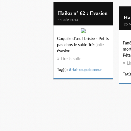
Haiku n° 62 : Evasion
Hai
11 Juin 2014
25 M
Coquille d’œuf brisée - Petits
Fané
pas dans le sable Très jolie
mort
évasion
Péta
Lire la suite
Li
Tag(s) :
#Hai-coup de coeur
Tag(s