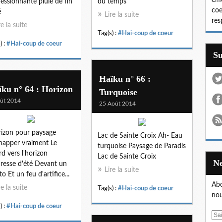
émo
essionnante pluie de fin
du temps
coe
é
Lire la suite
res
re la suite
Tag(s) :
#Hai-coup de coeur
) :
#Hai-coup de coeur
S
Haïku n° 66 :
ku n° 64 : Horizon
Turquoise
ût 2014
25 Août 2014
rizon pour paysage
Lac de Sainte Croix Ah- Eau
happer vraiment Le
turquoise Paysage de Paradis
rd vers l'horizon
Lac de Sainte Croix
resse d'été Devant un
Lire la suite
o Et un feu d'artifice...
Abo
re la suite
Tag(s) :
#Hai-coup de coeur
nou
) :
#Hai-coup de coeur
E