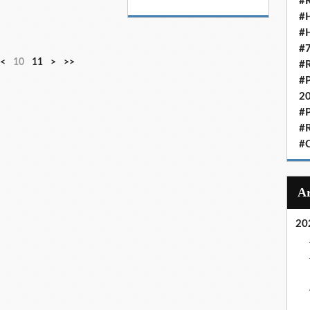
#R
#H
#H
#7
<
10
11
>
>>
#R
#P
2
#P
#R
#C
20