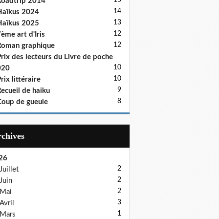
15
oadtrip 2014
14
aïkus 2024
13
aïkus 2025
12
ème art d'Iris
12
oman graphique
rix des lecteurs du Livre de poche
10
020
10
rix littéraire
9
ecueil de haiku
8
oup de gueule
Archives
26
2
Juillet
2
Juin
2
Mai
3
Avril
1
Mars