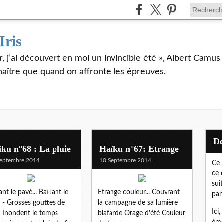
Iris
er, j’ai découvert en moi un invincible été », Albert Camu
naître que quand on affronte les épreuves.
ku n°68 : La pluie
Haïku n°67: Etrange
eptembre 2014
10 Septembre 2014
Ce 
ce 
sui
ant le pavé... Battant le
Etrange couleur... Couvrant
par
 - Grosses gouttes de
la campagne de sa lumière
Ici
e Inondent le temps
blafarde Orage d'été Couleur