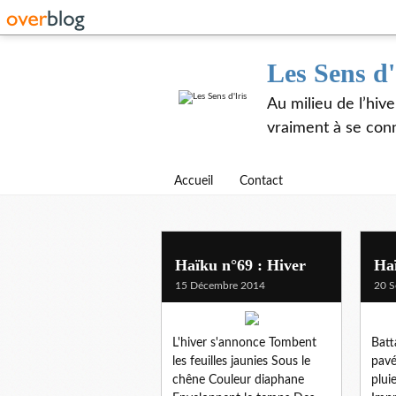
Les Sens d'
Au milieu de l’hiv
vraiment à se con
Accueil
Contact
hai-coup de coeur
Haïku n°69 : Hiver
Haï
15 Décembre 2014
20 S
L'hiver s'annonce Tombent
Batt
les feuilles jaunies Sous le
pavé
chêne Couleur diaphane
plui