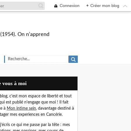
Connexion
+
Créer mon blog
s (1954). On n’apprend
De vous à moi
blog, c'est mon espace de liberté et t
out
qui est publié n'engage que moi !
Il fait
te à
Mon intime sein
,
davantage destiné à
tager mes experiences en Cancérie.
, j'écris ce qui me passe par la tête : mes