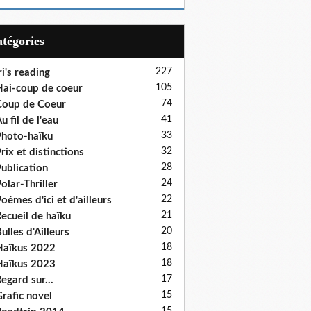
Catégories
227
ri's reading
105
ai-coup de coeur
74
oup de Coeur
41
u fil de l'eau
33
hoto-haïku
32
rix et distinctions
28
ublication
24
olar-Thriller
22
oémes d'ici et d'ailleurs
21
ecueil de haïku
20
ulles d'Ailleurs
18
aïkus 2022
18
aïkus 2023
17
egard sur...
15
rafic novel