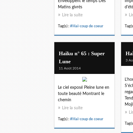
Enveloppent le temps Des
Impr
Matins givrés
d'ét
Lire la suite
Li
Tag(s) :
#Hai-coup de coeur
Tag(s
Haïku n° 65 : Super
Haï
Lune
3 Ao
11 Août 2014
L'ho
S'éc
Le ciel exposé Pleine lune en
rega
toute beauté Montrant le
Tend
chemin
Mojit
Lire la suite
Li
Tag(s) :
#Hai-coup de coeur
Tag(s