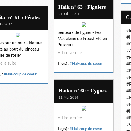
m
Haik n° 63 : Figuiers
a
21 Juillet 2014
i
ku n° 61 : Pétales
l
ai 2014
#I
Senteurs de figuier - tels
#H
Madeleine de Proust Eté en
es sur un mur - Nature
#C
Provence
e au bout du pinceau
#A
Lire la suite
les de rosier
#P
re la suite
Tag(s) :
#Hai-coup de coeur
#P
#P
) :
#Hai-coup de coeur
#P
#P
Haiku n° 60 : Cygnes
#R
11 Mai 2014
#B
#H
#H
#R
Lire la suite
#G
Tag(s) :
#Hai-coup de coeur