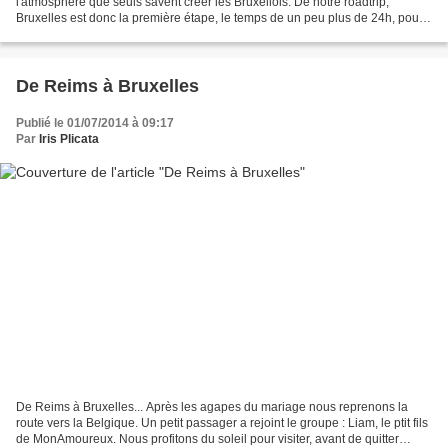
l'atmosphère que seuls savent créer les Bruxellois. De notre roadtrip,
Bruxelles est donc la première étape, le temps de un peu plus de 24h, pour
satisfaire les clichés belges:...
De Reims à Bruxelles
Publié le 01/07/2014 à 09:17
Par
Iris Plicata
De Reims à Bruxelles... Après les agapes du mariage nous reprenons la
route vers la Belgique. Un petit passager a rejoint le groupe : Liam, le ptit fils
de MonAmoureux. Nous profitons du soleil pour visiter, avant de quitter