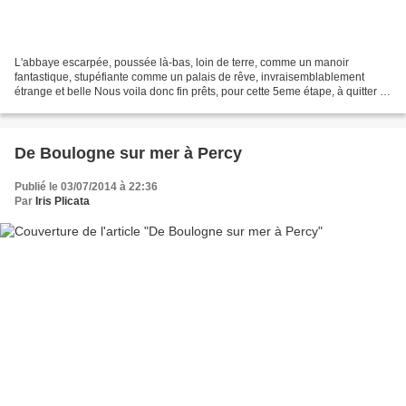
L'abbaye escarpée, poussée là-bas, loin de terre, comme un manoir
fantastique, stupéfiante comme un palais de rêve, invraisemblablement
étrange et belle Nous voila donc fin prêts, pour cette 5eme étape, à quitter la
Normandie pour aller en Bretagne vers...
De Boulogne sur mer à Percy
Publié le 03/07/2014 à 22:36
Par
Iris Plicata