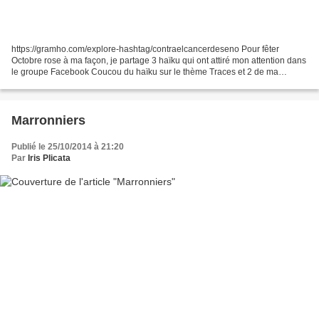
https://gramho.com/explore-hashtag/contraelcancerdeseno Pour fêter
Octobre rose à ma façon, je partage 3 haïku qui ont attiré mon attention dans
le groupe Facebook Coucou du haïku sur le thème Traces et 2 de ma
production retenus sur ce même thème. Je...
Marronniers
Publié le 25/10/2014 à 21:20
Par
Iris Plicata