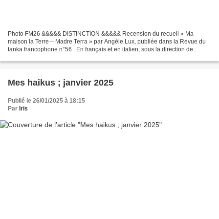
Photo FM26 &&&&& DISTINCTION &&&&& Recension du recueil « Ma
maison la Terre – Madre Terra » par Angèle Lux, publiée dans la Revue du
tanka francophone n°56 . En français et en italien, sous la direction de
Nadine Léon (qui en a assuré également la traduction)...
Mes haikus ; janvier 2025
Publié le 26/01/2025 à 18:15
Par
Iris