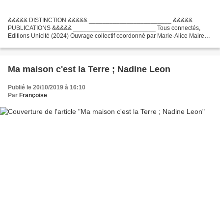
&&&&& DISTINCTION &&&&& ________________________ &&&&&
PUBLICATIONS &&&&& ________________________ Tous connectés,
Editions Unicité (2024) Ouvrage collectif coordonné par Marie-Alice Maire
Marie Alice Maire enseigne les mathématiques, puis fait carrière...
Ma maison c'est la Terre ; Nadine Leon
Publié le 20/10/2019 à 16:10
Par
Françoise