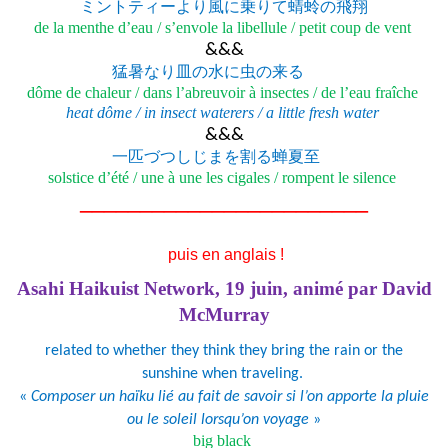
ミントティーより風に乗りて蜻蛉の飛翔
de la menthe d’eau /
s’envole la libellule /
petit coup de vent
&&&
猛暑なり皿の水に虫の来る
dôme de chaleur /
dans l’abreuvoir à insectes /
de l’eau fraîche
heat dôme / in insect waterers / a little fresh water
&&&
一匹づつしじまを割る蝉夏至
solstice d’été /
une à une les cigales /
rompent le silence
________________________
puis en anglais !
Asahi Haikuist Network, 19 juin, animé par David
McMurray
related to whether they think they bring the rain or the
sunshine when traveling.
«
Composer un haïku lié au fait de savoir si l’on apporte la pluie
ou le soleil lorsqu’on voyage
»
big black