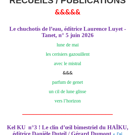
RECUEILS / PUBLICATIONS
&&&&&
Le chuchotis de l’eau, éditrice Laurence Luyet -
Tanet, n° 5 juin 2026
lune de mai
les cerisiers gazouillent
avec le mistral
&&&
parfum de genet
un cil de lune glisse
vers l’horizon
_________________________
Kel KU
n°3 ! Le clin d’œil bimestriel du HAÏKU,
éditrice Danièle Duteil / Gérard Dumont
« J’ai