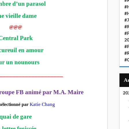
#R
mbre d’un parasol
#H
#H
e vieille dame
#7
@@@
#R
#P
Central Park
2
#P
cureuil en amour
#R
#C
ur un nounours
____________________
roupe FB animé par M.A. Maire
20
Katie Chang
sélectionné par
quai de gare
 lettre froissée