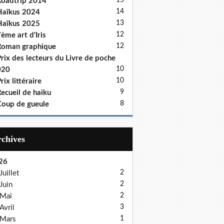
15
oadtrip 2014
14
aïkus 2024
13
aïkus 2025
12
ème art d'Iris
12
oman graphique
rix des lecteurs du Livre de poche
10
020
10
rix littéraire
9
ecueil de haiku
8
oup de gueule
Archives
26
2
Juillet
2
Juin
2
Mai
3
Avril
1
Mars