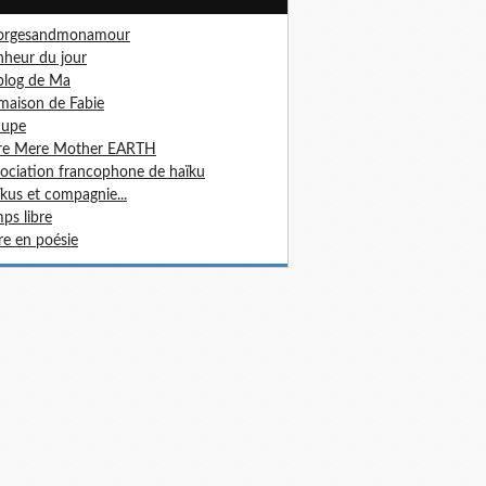
orgesandmonamour
heur du jour
blog de Ma
maison de Fabie
Jupe
rre Mere Mother EARTH
ociation francophone de haïku
kus et compagnie...
ps libre
re en poésie