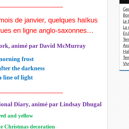
____________________
Ge
Bon
 mois de janvier, quelques haïkus
Le 
La 
vues en ligne anglo-saxonnes…
En
Te
work, animé par David McMurray
Ass
Haï
morning frost
Tem
Viv
after the darkness
a line of light
____________________
ional Diary, animé par Lindsay Dhugal
red and yellow
he Christmas decoration