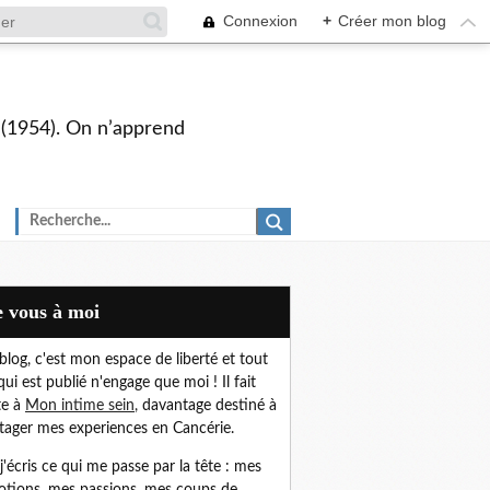
Connexion
+
Créer mon blog
s (1954). On n’apprend
De vous à moi
blog, c'est mon espace de liberté et t
out
qui est publié n'engage que moi !
Il fait
te à
Mon intime sein
,
davantage destiné à
tager mes experiences en Cancérie.
, j'écris ce qui me passe par la tête : mes