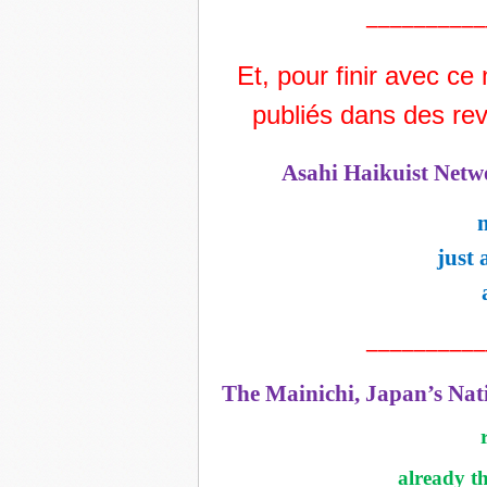
__________
Et, pour finir avec ce
publiés dans des re
Asahi Haikuist Net
just 
__________
The Mainichi, Japan’s Nat
already t