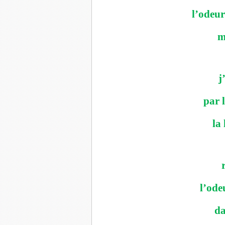
l’odeur
m
j
par 
la 
l’ode
da