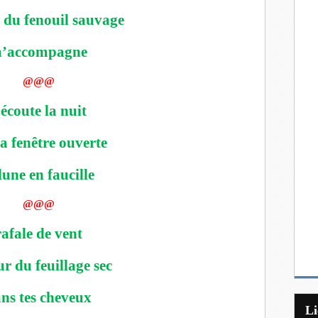
 du fenouil sauvage
’accompagne
@@@
’écoute la nuit
la fenêtre ouverte
lune en faucille
@@@
rafale de vent
ur du feuillage sec
ns tes cheveux
L