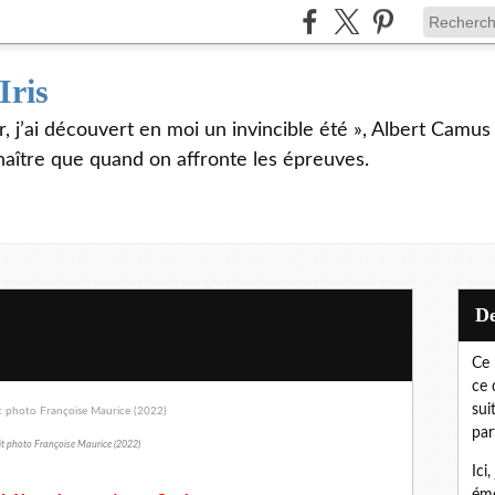
Iris
er, j’ai découvert en moi un invincible été », Albert Camu
naître que quand on affronte les épreuves.
Ce 
ce 
sui
par
it photo Françoise Maurice (2022)
Ici