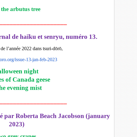
 the arbutus tree
____________________
urnal de haïku et senryu, numéro 13.
de l’année 2022 dans tsuri-dōrō,
idoro.org/issue-13-jan-feb-2023
lloween night
ies of Canada geese
the evening mist
____________________
 par Roberta Beach Jacobson (january
2023)
wo grey cranes