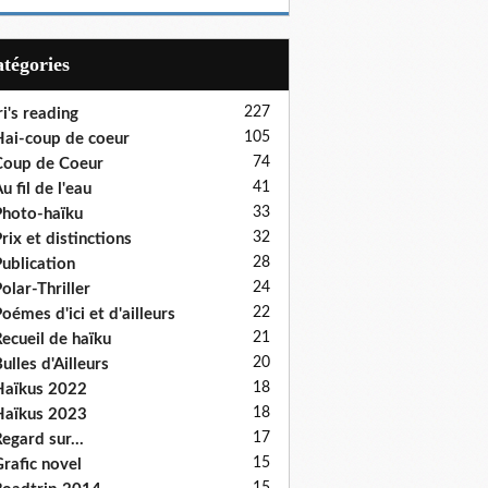
Catégories
227
ri's reading
105
ai-coup de coeur
74
oup de Coeur
41
u fil de l'eau
33
hoto-haïku
32
rix et distinctions
28
ublication
24
olar-Thriller
22
oémes d'ici et d'ailleurs
21
ecueil de haïku
20
ulles d'Ailleurs
18
aïkus 2022
18
aïkus 2023
17
egard sur...
15
rafic novel