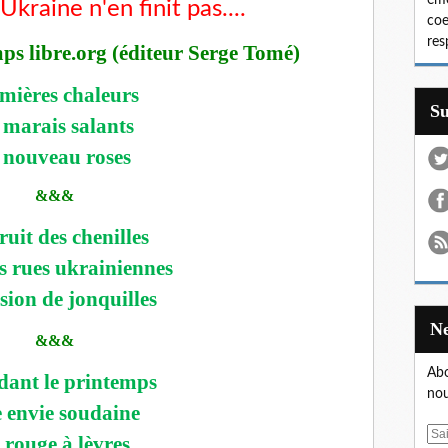
émo
kraine n'en finit pas....
coe
res
s libre.org (éditeur Serge Tomé)
mières chaleurs
S
s marais salants
 nouveau roses
&&&
ruit des chenilles
s rues ukrainiennes
sion de jonquilles
&&&
Abo
dant le printemps
nou
 envie soudaine
E
 rouge à lèvres