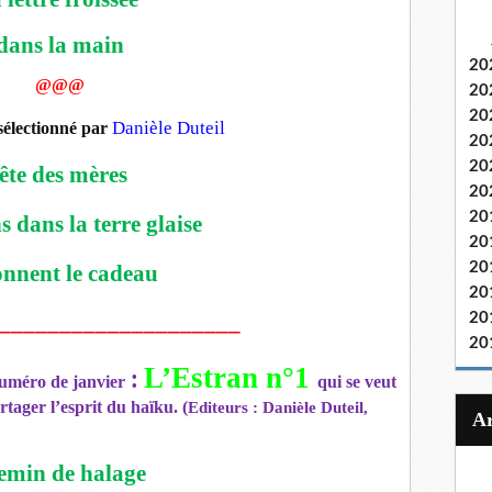
dans la main
20
@@@
20
20
Danièle Duteil
sélectionné par
20
20
fête des mères
20
20
s dans la terre glaise
20
20
onnent le cadeau
20
____________________
20
20
L’Estran n°1
:
 numéro de janvier
qui se veut
tager l’esprit du haïku. (
Editeurs : Danièle Duteil,
emin de halage