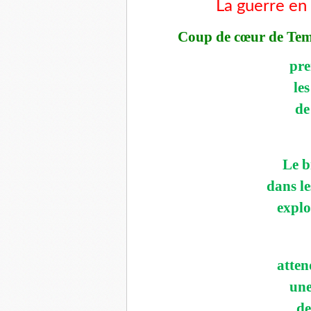
La guerre en U
Coup de cœur de Temp
pre
le
de
Le b
dans le
explo
atten
une
de