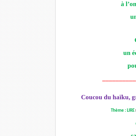
à l’o
un
un é
po
__________
Coucou du haïku, g
Thème : LIRE
sa