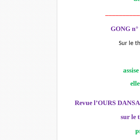
__________
GONG n° 
Sur le t
assise
ell
Revue l’OURS DANSANT
sur l
p