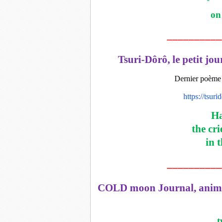
on
__________
Tsuri-Dôrô, le petit jo
Dernier poème 
https://tsur
Ha
the cr
in 
__________
COLD moon Journal, animé
t