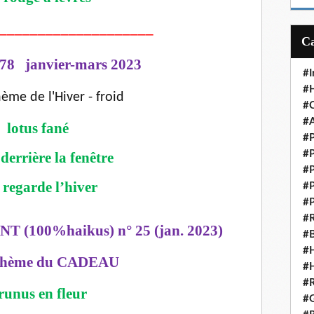
m
a
____________________
i
l
78 janvier-mars 2023
#I
#H
hème de l'Hiver - froid
#C
#A
lotus fané
#P
#P
 derrière la fenêtre
#P
e regarde l’hiver
#P
#P
#R
 (100%haikus) n° 25 (jan. 2023)
#B
#H
e thème du CADEAU
#H
#R
runus en fleur
#G