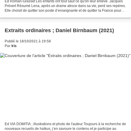
Ed Roman-Grasset Les enfants ont tout sauf ce qu'on leur enlève. Jacques
Prévert Résumé Lena, après un drame atroce dans sa vie, perd ses repères.
Elle choisit de quitter son poste d’enseignante et de quitter la France pour
aller vivre en Inde, dans le...
Extraits ordinaires ; Daniel Birnbaum (2021)
Publié le 18/10/2021 à 19:58
Par
Iris
Ed VIA DOMITIA ; illustrations et photo de l'auteur Toujours à la recherche de
nouveaux recueils de haïkus, j’en savoure le contenu et je participe au