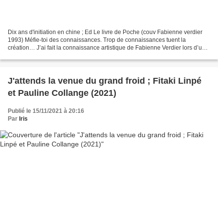
Dix ans d'initiation en chine ; Ed Le livre de Poche (couv Fabienne verdier
1993) Méfie-toi des connaissances. Trop de connaissances tuent la
création… J’ai fait la connaissance artistique de Fabienne Verdier lors d’une
exposition au musée Granet d’Aix...
J'attends la venue du grand froid ; Fitaki Linpé
et Pauline Collange (2021)
Publié le 15/11/2021 à 20:16
Par
Iris