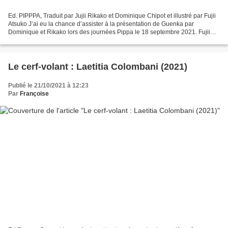
Ed. PIPPPA, Traduit par Jujii Rikako et Dominique Chipot et illustré par Fujii
Atsuko J’ai eu la chance d’assister à la présentation de Guenka par
Dominique et Rikako lors des journées Pippa le 18 septembre 2021. Fujii
Rikako, fille de Fujii Lika, propose,...
Le cerf-volant : Laetitia Colombani (2021)
Publié le 21/10/2021 à 12:23
Par
Françoise