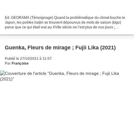
Ed. GEORAMA (Témoignage) Quand la problématique du climat touche le
Japon, les poètes haïjin se trouvent dépourvus de mots de saison (kigo)
parce que ce qui était vrai au XVIIe siècle ne l’est plus de nos jours ;
l’urbanisation, les pollutions engendrées...
Guenka, Fleurs de mirage ; Fujii Lika (2021)
Publié le 27/10/2021 à 11:57
Par
Françoise