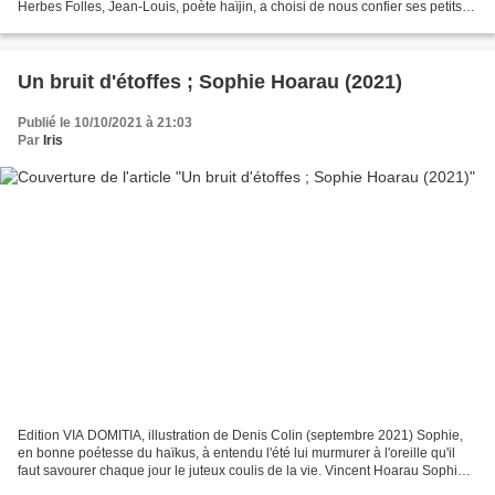
Herbes Folles, Jean-Louis, poète haïjin, a choisi de nous confier ses petits
mots sur cette période complétement...
Un bruit d'étoffes ; Sophie Hoarau (2021)
Publié le 10/10/2021 à 21:03
Par
Iris
Edition VIA DOMITIA, illustration de Denis Colin (septembre 2021) Sophie,
en bonne poétesse du haïkus, à entendu l'été lui murmurer à l'oreille qu'il
faut savourer chaque jour le juteux coulis de la vie. Vincent Hoarau Sophie
Hoarau confie avec ce recueil...