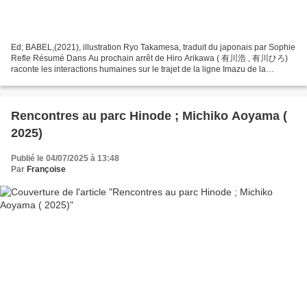
Ed; BABEL,(2021), illustration Ryo Takamesa, traduit du japonais par Sophie
Refle Résumé Dans Au prochain arrêt de Hiro Arikawa ( 有川浩 , 有川ひろ)
raconte les interactions humaines sur le trajet de la ligne Imazu de la
compagnie de chemin de fer privée Hankyû....
Rencontres au parc Hinode ; Michiko Aoyama (
2025)
Publié le 04/07/2025 à 13:48
Par
Françoise