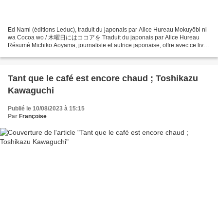
Ed Nami (éditions Leduc), traduit du japonais par Alice Hureau Mokuyōbi ni
wa Cocoa wo / 木曜日にはココアを Traduit du japonais par Alice Hureau
Résumé Michiko Aoyama, journaliste et autrice japonaise, offre avec ce livre
un roman choral d’une grande sensibilité...
Tant que le café est encore chaud ; Toshikazu
Kawaguchi
Publié le 10/08/2023 à 15:15
Par
Françoise