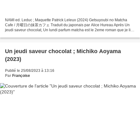
NAMI ed. Leduc ; Maquette Patrick Leleux (2024) Getsuyoubi no Matcha
Cafe / 月曜日の抹茶カフェ Traduit du japonais par Alice Hureau Après Un
jeudi saveur chocolat, Un lundi parfum matcha est le 2eme roman que je lis
de Michiko Aoyama, cette autrice et journaliste...
Un jeudi saveur chocolat ; Michiko Aoyama
(2023)
Publié le 25/08/2023 à 13:16
Par
Françoise