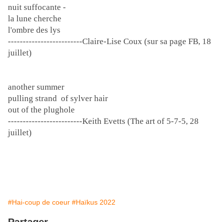
nuit suffocante -
la lune cherche
l'ombre des lys
-------------------------Claire-Lise Coux (sur sa page FB, 18
juillet)
another summer
pulling strand of sylver hair
out of the plughole
-------------------------Keith Evetts (The art of 5-7-5, 28
juillet)
#Hai-coup de coeur
#Haïkus 2022