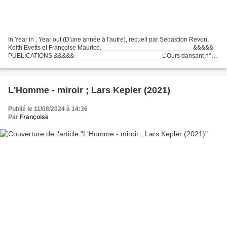
In Year in , Year out (D'une année à l'autre), recueil par Sebastion Revon,
Keith Evetts et Françoise Maurice. _________________________ &&&&&
PUBLICATIONS &&&&& ________________________ L’Ours dansant n°
40, animé par Dominique Chipot Thème LIBRE l’ombre...
L'Homme - miroir ; Lars Kepler (2021)
Publié le 11/08/2024 à 14:36
Par
Françoise