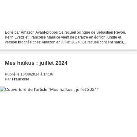
Edité par Amazon Avant-propos Ce recueil bilingue de Sébastien Révon,
Keith Evetts et Françoise Maurice vient de paraitre en édition Kindle et
version brochée chez Amazon en juillet 2024. Ce recueil contient haïku,
senryu, rengay, tan-rengay et photo-haiku....
Mes haïkus ; juillet 2024
Publié le 15/08/2024 à 14:36
Par
Francoise