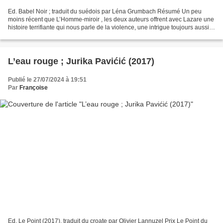
Ed. Babel Noir ; traduit du suédois par Léna Grumbach Résumé Un peu
moins récent que L’Homme-miroir , les deux auteurs offrent avec Lazare une
histoire terrifiante qui nous parle de la violence, une intrigue toujours aussi
bien ficelée, du suspense, de...
L’eau rouge ; Jurika Pavićić (2017)
Publié le 27/07/2024 à 19:51
Par
Françoise
Ed. Le Point (2017), traduit du croate par Olivier Lannuzel Prix Le Point du