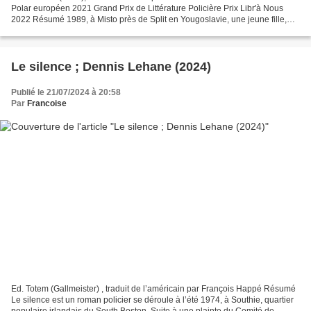
Polar européen 2021 Grand Prix de Littérature Policière Prix Libr'à Nous
2022 Résumé 1989, à Misto près de Split en Yougoslavie, une jeune fille,
Silva disparaît. Jakov et Vesna,...
Le silence ; Dennis Lehane (2024)
Publié le 21/07/2024 à 20:58
Par
Francoise
Ed. Totem (Gallmeister) , traduit de l’américain par François Happé Résumé
Le silence est un roman policier se déroule à l’été 1974, à Southie, quartier