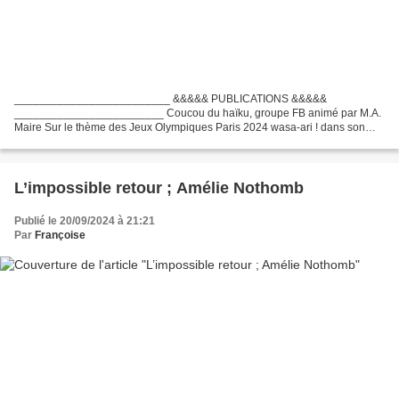
_________________________ &&&&& PUBLICATIONS &&&&&
________________________ Coucou du haïku, groupe FB animé par M.A.
Maire Sur le thème des Jeux Olympiques Paris 2024 wasa-ari ! dans son
fauteuil roulant mon père vocifère Un waza-ari est accordé lorsqu'un...
L’impossible retour ; Amélie Nothomb
Publié le 20/09/2024 à 21:21
Par
Françoise