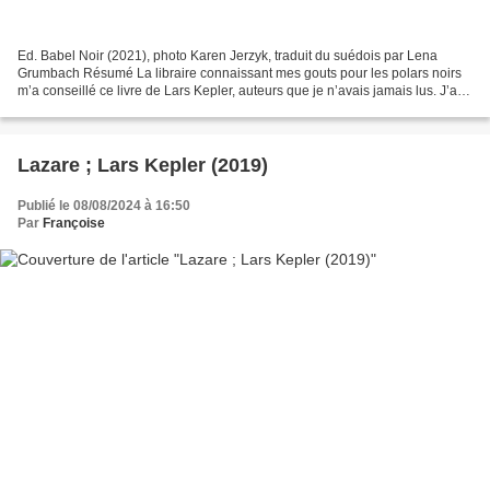
Ed. Babel Noir (2021), photo Karen Jerzyk, traduit du suédois par Lena
Grumbach Résumé La libraire connaissant mes gouts pour les polars noirs
m’a conseillé ce livre de Lars Kepler, auteurs que je n’avais jamais lus. J’ai
été conquise par ces deux auteurs....
Lazare ; Lars Kepler (2019)
Publié le 08/08/2024 à 16:50
Par
Françoise