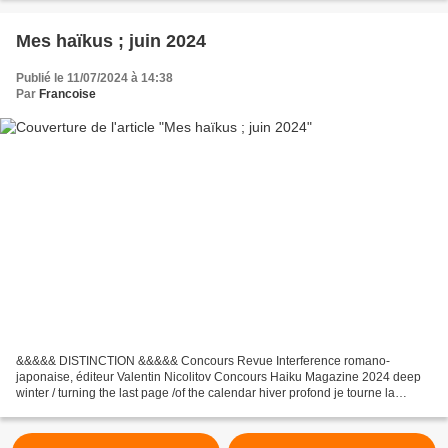
Mes haïkus ; juin 2024
Publié le 11/07/2024 à 14:38
Par
Francoise
&&&&& DISTINCTION &&&&& Concours Revue Interference romano-
japonaise, éditeur Valentin Nicolitov Concours Haiku Magazine 2024 deep
winter / turning the last page /of the calendar hiver profond je tourne la
dernière page du calendrier _________________________ &&&&&...