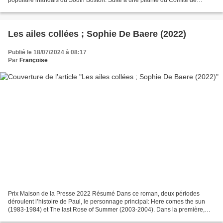
populaire irlandais du South Boston. Suite à une plainte du Comité de
l’enseignement public de Boston,...
Les ailes collées ; Sophie De Baere (2022)
Publié le 18/07/2024 à 08:17
Par
Françoise
Prix Maison de la Presse 2022 Résumé Dans ce roman, deux périodes
déroulent l’histoire de Paul, le personnage principal: Here comes the sun
(1983-1984) et The last Rose of Summer (2003-2004). Dans la première,
Paul se souvient. Un soir de 1983, alors...