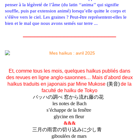
penser à la légèreté de l’âme (du latin ‘‘anima’’ qui signifie
souffle, puis par extension animé) lorsqu’elle quitte le corps et
s’élève vers le ciel. Les graines ? Peut-être représentent-elles le
bien et le mal que nous avons semés sur terre ...
_________________________
Et, comme tous les mois, quelques haïkus publiés dans
des revues en ligne anglo-saxonnes… Mais d’abord deux
haïkus traduits en japonais par Mine Mukose
(
美音
)
de la
faculté de haïku de Tokyo
バッハの調べ 窓から流れ藤の花
les notes de Bach
s’échappe de la fenêtre
glycine en fleur
&&&
三月の雨雲の切り込みに少し青
giboulées de mars