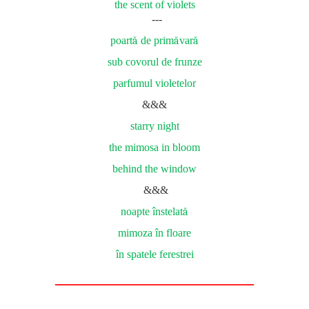
the scent of violets
---
poart
ă
de prim
ă
var
ă
sub covorul de frunze
parfumul violetelor
&&&
starry night
the mimosa in bloom
behind the window
&&&
noapte înstelat
ă
mimoza în floare
în spatele ferestrei
________________________